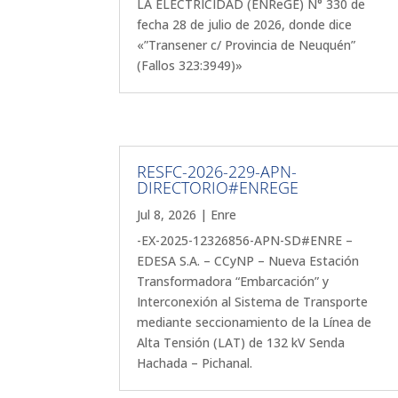
LA ELECTRICIDAD (ENReGE) N° 330 de
fecha 28 de julio de 2026, donde dice
«”Transener c/ Provincia de Neuquén”
(Fallos 323:3949)»
RESFC-2026-229-APN-
DIRECTORIO#ENREGE
Jul 8, 2026
|
Enre
-EX-2025-12326856-APN-SD#ENRE –
EDESA S.A. – CCyNP – Nueva Estación
Transformadora “Embarcación” y
Interconexión al Sistema de Transporte
mediante seccionamiento de la Línea de
Alta Tensión (LAT) de 132 kV Senda
Hachada – Pichanal.