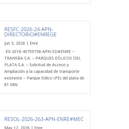
RESFC-2026-24-APN-
DIRECTORIO#ENREGE
Jun 3, 2026
|
Enre
-EX-2018-40759738-APN-SD#ENRE –
TRANSBA S.A. – PARQUES EÓLICOS DEL
PLATA S.A. – Solicitud de Acceso y
Ampliación a la capacidad de transporte
existente – Parque Eólico (PE) del plata de
81 MW.
RESOL-2026-263-APN-ENRE#MEC
May 12, 2026
|
Enre