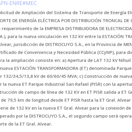
-APN-ENRE#MEC
solicitud de Ampliación del Sistema de Transporte de Energía E
ORTE DE ENERGÍA ELÉCTRICA POR DISTRIBUCIÓN TRONCAL DE
a requerimiento de la EMPRESA DISTRIBUIDORA DE ELECTRICID
.), para la nueva vinculación en 132 kV entre la ESTACIÓN
Alvear, jurisdicción de DISTROCUYO S.A., en la Provincia de M
tificado de Conveniencia y Necesidad Pública (CCyNP), para di
a la ampliación consiste en: a) Apertura de LAT 132 kV Nihuil I
 nueva ESTACIÓN TRANSFORMADORA (ET) denominada Parque Ind
r 132/34,5/13,8 kV de 60/60/45 MVA; c) Construcción de nuev
r la nueva ET Parque Industrial San Rafael (PISR) con la apertur
trucción de campo de línea de 132 KV en ET PISR salida a ET Gr
de 79,5 km de longitud desde ET PISR hasta la ET Gral. Alvear 
erie de 132 kV en la nueva ET Gral. Alvear para la conexión de
perado por la DISTROCUYO S.A., el segundo campo será operado
rte de la ET Gral. Alvear.