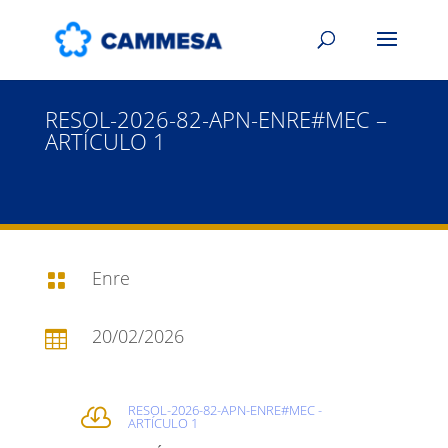
RESOL-2026-82-APN-ENRE#MEC –
ARTÍCULO 1
Enre

20/02/2026

RESOL-2026-82-APN-ENRE#MEC -

ARTÍCULO 1