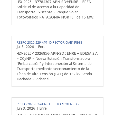
-EX-2025-137784307-APN-SD#ENRE – EPEN –
Solicitud de Acceso a la Capacidad de
Transporte Existente – Parque Solar
Fotovoltaico PATAGONIA NORTE I de 15 MW.
RESFC-2026-229-APN-DIRECTORIO#ENREGE
Jul 8, 2026
|
Enre
-EX-2025-12326856-APN-SD#ENRE – EDESA S.A.
– CCyNP – Nueva Estación Transformadora
“Embarcación” y Interconexión al Sistema de
Transporte mediante seccionamiento de la
Línea de Alta Tensión (LAT) de 132 kV Senda
Hachada – Pichanal.
RESFC-2026-33-APN-DIRECTORIO#ENREGE
Jun 3, 2026
|
Enre
-EX-2024-16318431-APN-SD#ENRE – NATURGY