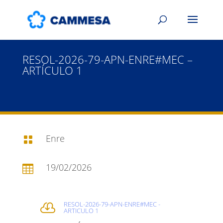
RESOL-2026-79-APN-ENRE#MEC –
ARTÍCULO 1
Enre

19/02/2026

RESOL-2026-79-APN-ENRE#MEC -

ARTICULO 1