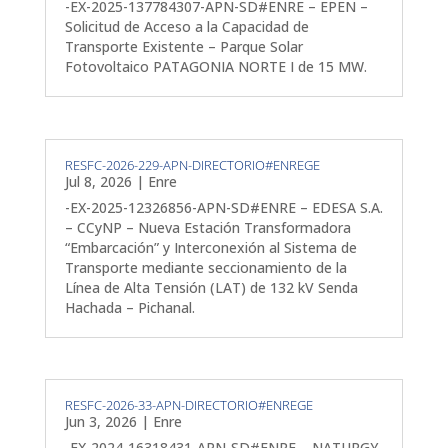
-EX-2025-137784307-APN-SD#ENRE – EPEN –
Solicitud de Acceso a la Capacidad de
Transporte Existente – Parque Solar
Fotovoltaico PATAGONIA NORTE I de 15 MW.
RESFC-2026-229-APN-DIRECTORIO#ENREGE
Jul 8, 2026
|
Enre
-EX-2025-12326856-APN-SD#ENRE – EDESA S.A.
– CCyNP – Nueva Estación Transformadora
“Embarcación” y Interconexión al Sistema de
Transporte mediante seccionamiento de la
Línea de Alta Tensión (LAT) de 132 kV Senda
Hachada – Pichanal.
RESFC-2026-33-APN-DIRECTORIO#ENREGE
Jun 3, 2026
|
Enre
-EX-2024-16318431-APN-SD#ENRE – NATURGY