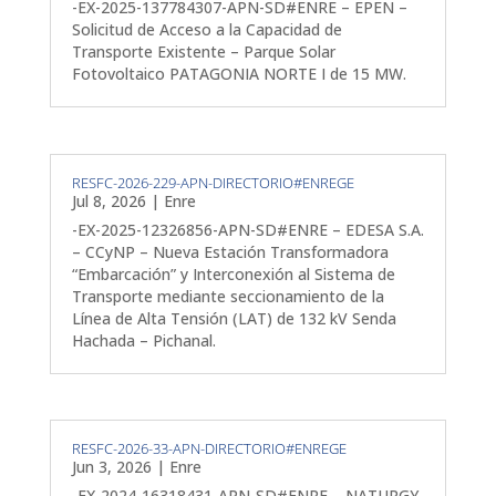
-EX-2025-137784307-APN-SD#ENRE – EPEN –
Solicitud de Acceso a la Capacidad de
Transporte Existente – Parque Solar
Fotovoltaico PATAGONIA NORTE I de 15 MW.
RESFC-2026-229-APN-DIRECTORIO#ENREGE
Jul 8, 2026
|
Enre
-EX-2025-12326856-APN-SD#ENRE – EDESA S.A.
– CCyNP – Nueva Estación Transformadora
“Embarcación” y Interconexión al Sistema de
Transporte mediante seccionamiento de la
Línea de Alta Tensión (LAT) de 132 kV Senda
Hachada – Pichanal.
RESFC-2026-33-APN-DIRECTORIO#ENREGE
Jun 3, 2026
|
Enre
-EX-2024-16318431-APN-SD#ENRE – NATURGY