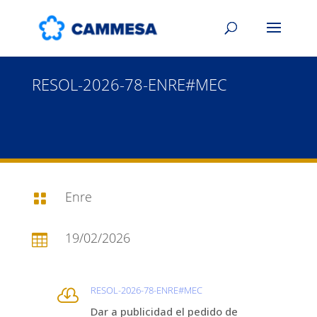
RESOL-2026-78-ENRE#MEC
Enre

19/02/2026

RESOL-2026-78-ENRE#MEC

Dar a publicidad el pedido de