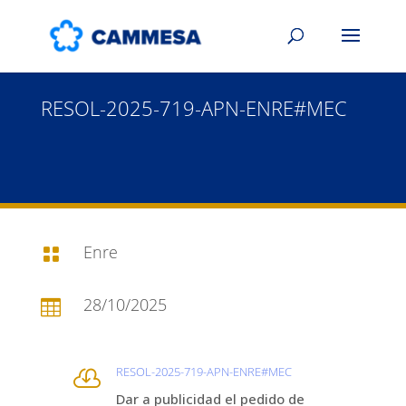
RESOL-2025-719-APN-ENRE#MEC
Enre

28/10/2025

RESOL-2025-719-APN-ENRE#MEC

Dar a publicidad el pedido de