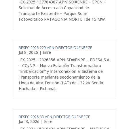
-EX-2025-137784307-APN-SD#ENRE – EPEN –
Solicitud de Acceso a la Capacidad de
Transporte Existente – Parque Solar
Fotovoltaico PATAGONIA NORTE I de 15 MW.
RESFC-2026-229-APN-DIRECTORIO#ENREGE
Jul 8, 2026
|
Enre
-EX-2025-12326856-APN-SD#ENRE – EDESA S.A.
– CCyNP – Nueva Estación Transformadora
“Embarcación” y Interconexión al Sistema de
Transporte mediante seccionamiento de la
Línea de Alta Tensión (LAT) de 132 kV Senda
Hachada – Pichanal.
RESFC-2026-33-APN-DIRECTORIO#ENREGE
Jun 3, 2026
|
Enre
-EX-2024-16318431-APN-SD#ENRE – NATURGY