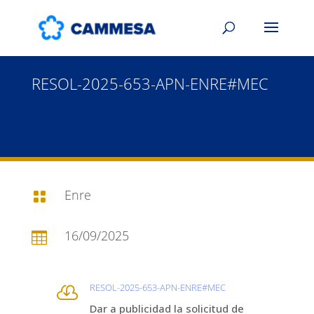
RESOL-2025-653-APN-ENRE#MEC
Enre

16/09/2025

RESOL-2025-653-APN-ENRE#MEC

Dar a publicidad la solicitud de