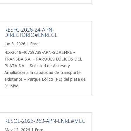
RESFC-2026-24-APN-
DIRECTORIO#ENREGE
Jun 3, 2026
|
Enre
-EX-2018-40759738-APN-SD#ENRE –
TRANSBA S.A. – PARQUES EÓLICOS DEL
PLATA S.A. – Solicitud de Acceso y
Ampliación a la capacidad de transporte
existente – Parque Eólico (PE) del plata de
81 MW.
RESOL-2026-263-APN-ENRE#MEC
May 12, 2026
|
Enre