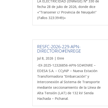
LA ELECTRICIDAD (ENReGE) N° 330 de
fecha 28 de julio de 2026, donde dice
«”Transener c/ Provincia de Neuquén”
(Fallos 323:3949)»
RESFC-2026-229-APN-
DIRECTORIO#ENREGE
Jul 8, 2026
|
Enre
-EX-2025-12326856-APN-SD#ENRE –
EDESA S.A. – CCyNP – Nueva Estación
Transformadora “Embarcación” y
Interconexión al Sistema de Transporte
mediante seccionamiento de la Línea de
Alta Tensión (LAT) de 132 kV Senda
Hachada – Pichanal.