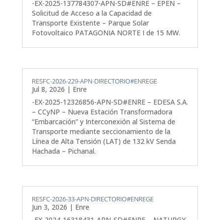
-EX-2025-137784307-APN-SD#ENRE – EPEN –
Solicitud de Acceso a la Capacidad de
Transporte Existente – Parque Solar
Fotovoltaico PATAGONIA NORTE I de 15 MW.
RESFC-2026-229-APN-DIRECTORIO#ENREGE
Jul 8, 2026
|
Enre
-EX-2025-12326856-APN-SD#ENRE – EDESA S.A.
– CCyNP – Nueva Estación Transformadora
“Embarcación” y Interconexión al Sistema de
Transporte mediante seccionamiento de la
Línea de Alta Tensión (LAT) de 132 kV Senda
Hachada – Pichanal.
RESFC-2026-33-APN-DIRECTORIO#ENREGE
Jun 3, 2026
|
Enre
-EX-2024-16318431-APN-SD#ENRE – NATURGY