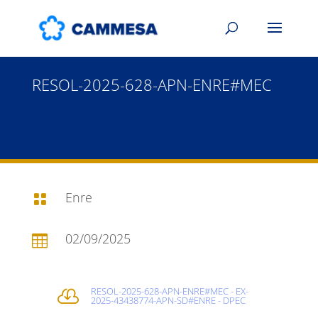
RESOL-2025-628-APN-ENRE#MEC
Enre

02/09/2025

RESOL-2025-628-APN-ENRE#MEC - EX-

2025-43438774-APN-SD#ENRE - DPEC