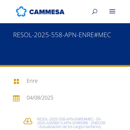
RESOL-2025-558-APN-ENRE#MEC
Enre

04/08/2025

RESOL-2025-558-APN-ENRE#MEC - EX-

2025-43438613-APN-SD#ENRE - ENECOR
- Actualización de los cargos tarifarios.