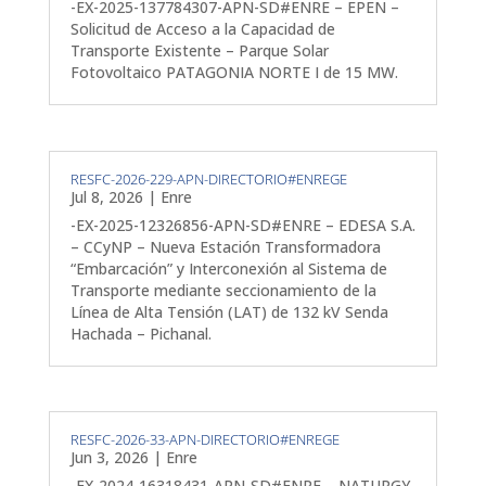
-EX-2025-137784307-APN-SD#ENRE – EPEN –
Solicitud de Acceso a la Capacidad de
Transporte Existente – Parque Solar
Fotovoltaico PATAGONIA NORTE I de 15 MW.
RESFC-2026-229-APN-DIRECTORIO#ENREGE
Jul 8, 2026
|
Enre
-EX-2025-12326856-APN-SD#ENRE – EDESA S.A.
– CCyNP – Nueva Estación Transformadora
“Embarcación” y Interconexión al Sistema de
Transporte mediante seccionamiento de la
Línea de Alta Tensión (LAT) de 132 kV Senda
Hachada – Pichanal.
RESFC-2026-33-APN-DIRECTORIO#ENREGE
Jun 3, 2026
|
Enre
-EX-2024-16318431-APN-SD#ENRE – NATURGY