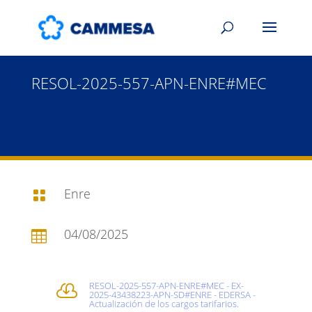
RESOL-2025-557-APN-ENRE#MEC
Enre

04/08/2025

RESOL-2025-557-APN-ENRE#MEC - EX-

2025-43438223-APN-SD#ENRE - EDERSA -
Actualización de los cargos tarifarios.