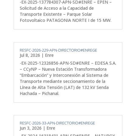
-EX-2025-137784307-APN-SD#ENRE – EPEN –
Solicitud de Acceso a la Capacidad de
Transporte Existente – Parque Solar
Fotovoltaico PATAGONIA NORTE I de 15 MW.
RESFC-2026-229-APN-DIRECTORIO#ENREGE
Jul 8, 2026
|
Enre
-EX-2025-12326856-APN-SD#ENRE – EDESA S.A.
– CCyNP – Nueva Estación Transformadora
“Embarcación” y Interconexión al Sistema de
Transporte mediante seccionamiento de la
Línea de Alta Tensión (LAT) de 132 kV Senda
Hachada – Pichanal.
RESFC-2026-33-APN-DIRECTORIO#ENREGE
Jun 3, 2026
|
Enre
-EX-2024-16318431-APN-SD#ENRE – NATURGY