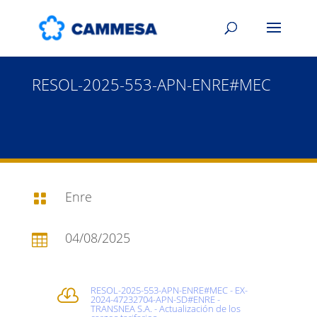
RESOL-2025-553-APN-ENRE#MEC
Enre

04/08/2025

RESOL-2025-553-APN-ENRE#MEC - EX-

2024-47232704-APN-SD#ENRE -
TRANSNEA S.A. - Actualización de los