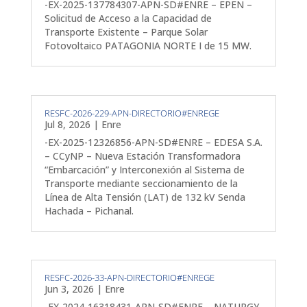
-EX-2025-137784307-APN-SD#ENRE – EPEN –
Solicitud de Acceso a la Capacidad de
Transporte Existente – Parque Solar
Fotovoltaico PATAGONIA NORTE I de 15 MW.
RESFC-2026-229-APN-DIRECTORIO#ENREGE
Jul 8, 2026
|
Enre
-EX-2025-12326856-APN-SD#ENRE – EDESA S.A.
– CCyNP – Nueva Estación Transformadora
“Embarcación” y Interconexión al Sistema de
Transporte mediante seccionamiento de la
Línea de Alta Tensión (LAT) de 132 kV Senda
Hachada – Pichanal.
RESFC-2026-33-APN-DIRECTORIO#ENREGE
Jun 3, 2026
|
Enre
-EX-2024-16318431-APN-SD#ENRE – NATURGY