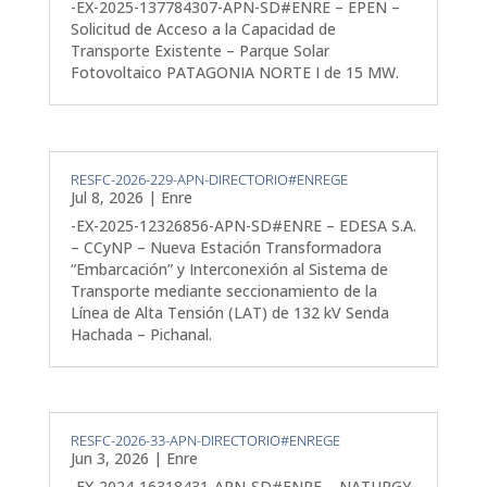
-EX-2025-137784307-APN-SD#ENRE – EPEN –
Solicitud de Acceso a la Capacidad de
Transporte Existente – Parque Solar
Fotovoltaico PATAGONIA NORTE I de 15 MW.
RESFC-2026-229-APN-DIRECTORIO#ENREGE
Jul 8, 2026
|
Enre
-EX-2025-12326856-APN-SD#ENRE – EDESA S.A.
– CCyNP – Nueva Estación Transformadora
“Embarcación” y Interconexión al Sistema de
Transporte mediante seccionamiento de la
Línea de Alta Tensión (LAT) de 132 kV Senda
Hachada – Pichanal.
RESFC-2026-33-APN-DIRECTORIO#ENREGE
Jun 3, 2026
|
Enre
-EX-2024-16318431-APN-SD#ENRE – NATURGY