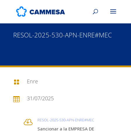
RESOL-2025-530-APN-ENRE#MEC
Enre

31/07/2025

RESOL-2025-530-APN-ENRE#MEC

Sancionar a la EMPRESA DE