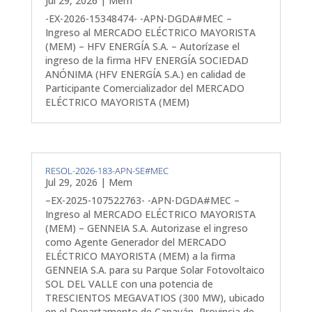
Jul 29, 2026
|
Mem
-EX-2026-15348474- -APN-DGDA#MEC –
Ingreso al MERCADO ELÉCTRICO MAYORISTA
(MEM) – HFV ENERGÍA S.A. – Autorízase el
ingreso de la firma HFV ENERGÍA SOCIEDAD
ANÓNIMA (HFV ENERGÍA S.A.) en calidad de
Participante Comercializador del MERCADO
ELÉCTRICO MAYORISTA (MEM)
RESOL-2026-183-APN-SE#MEC
Jul 29, 2026
|
Mem
–EX-2025-107522763- -APN-DGDA#MEC –
Ingreso al MERCADO ELÉCTRICO MAYORISTA
(MEM) – GENNEIA S.A. Autorizase el ingreso
como Agente Generador del MERCADO
ELÉCTRICO MAYORISTA (MEM) a la firma
GENNEIA S.A. para su Parque Solar Fotovoltaico
SOL DEL VALLE con una potencia de
TRESCIENTOS MEGAVATIOS (300 MW), ubicado
en el Departamento de Capayán, Provincia de