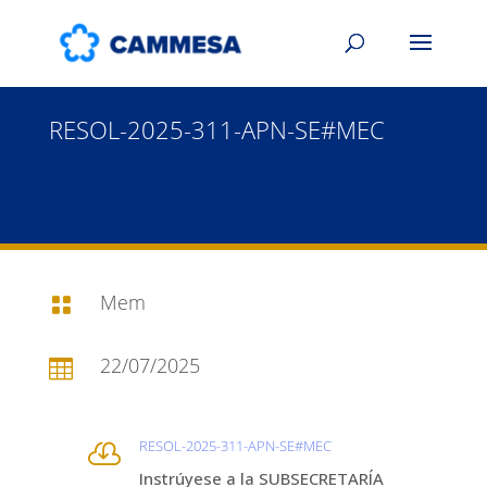
RESOL-2025-311-APN-SE#MEC
Mem

22/07/2025

RESOL-2025-311-APN-SE#MEC

Instrúyese a la SUBSECRETARÍA