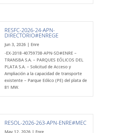
RESFC-2026-24-APN-
DIRECTORIO#ENREGE
Jun 3, 2026
|
Enre
-EX-2018-40759738-APN-SD#ENRE –
TRANSBA S.A. – PARQUES EÓLICOS DEL
PLATA S.A. – Solicitud de Acceso y
Ampliación a la capacidad de transporte
existente – Parque Eólico (PE) del plata de
81 MW.
RESOL-2026-263-APN-ENRE#MEC
May 12, 2026
|
Enre