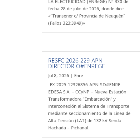
LA ELECTRICIDAD (ENReGE) N° 330 de
fecha 28 de julio de 2026, donde dice
«”Transener c/ Provincia de Neuquén”
(Fallos 323:3949)»
RESFC-2026-229-APN-
DIRECTORIO#ENREGE
Jul 8, 2026
|
Enre
-EX-2025-12326856-APN-SD#ENRE –
EDESA S.A. – CCyNP – Nueva Estación
Transformadora “Embarcación” y
Interconexión al Sistema de Transporte
mediante seccionamiento de la Línea de
Alta Tensión (LAT) de 132 kV Senda
Hachada – Pichanal.