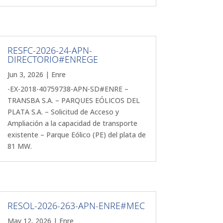
RESFC-2026-24-APN-
DIRECTORIO#ENREGE
Jun 3, 2026
|
Enre
-EX-2018-40759738-APN-SD#ENRE –
TRANSBA S.A. – PARQUES EÓLICOS DEL
PLATA S.A. – Solicitud de Acceso y
Ampliación a la capacidad de transporte
existente – Parque Eólico (PE) del plata de
81 MW.
RESOL-2026-263-APN-ENRE#MEC
May 12, 2026
|
Enre