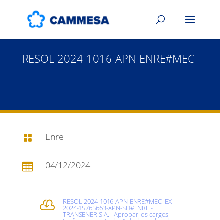
RESOL-2024-1016-APN-ENRE#MEC
Enre

04/12/2024

RESOL-2024-1016-APN-ENRE#MEC -EX-

2024-15765663-APN-SD#ENRE -
TRANSENER S.A. - Aprobar los cargos