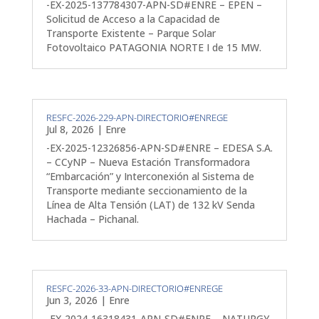
-EX-2025-137784307-APN-SD#ENRE – EPEN –
Solicitud de Acceso a la Capacidad de
Transporte Existente – Parque Solar
Fotovoltaico PATAGONIA NORTE I de 15 MW.
RESFC-2026-229-APN-DIRECTORIO#ENREGE
Jul 8, 2026
|
Enre
-EX-2025-12326856-APN-SD#ENRE – EDESA S.A.
– CCyNP – Nueva Estación Transformadora
“Embarcación” y Interconexión al Sistema de
Transporte mediante seccionamiento de la
Línea de Alta Tensión (LAT) de 132 kV Senda
Hachada – Pichanal.
RESFC-2026-33-APN-DIRECTORIO#ENREGE
Jun 3, 2026
|
Enre
-EX-2024-16318431-APN-SD#ENRE – NATURGY