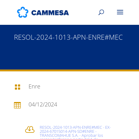
RESOL-2024-1013-APN-ENRE#MEC
Enre

04/12/2024

RESOL-2024-1013-APN-ENRE#MEC - EX-

2024-67015014-APN-SD#ENRE -
TRANSCOMAHUE S.A. - Aprobar los