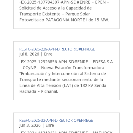
-EX-2025-137784307-APN-SD#ENRE – EPEN –
Solicitud de Acceso a la Capacidad de
Transporte Existente – Parque Solar
Fotovoltaico PATAGONIA NORTE I de 15 MW.
RESFC-2026-229-APN-DIRECTORIO#ENREGE
Jul 8, 2026
|
Enre
-EX-2025-12326856-APN-SD#ENRE – EDESA S.A.
– CCyNP – Nueva Estación Transformadora
“Embarcación” y Interconexión al Sistema de
Transporte mediante seccionamiento de la
Línea de Alta Tensión (LAT) de 132 kV Senda
Hachada – Pichanal.
RESFC-2026-33-APN-DIRECTORIO#ENREGE
Jun 3, 2026
|
Enre
-EX-2024-16318431-APN-SD#ENRE – NATURGY