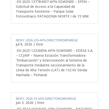
-EX-2025-137784307-APN-SD#ENRE – EPEN –
Solicitud de Acceso a la Capacidad de
Transporte Existente – Parque Solar
Fotovoltaico PATAGONIA NORTE I de 15 MW.
RESFC-2026-229-APN-DIRECTORIO#ENREGE
Jul 8, 2026
|
Enre
-EX-2025-12326856-APN-SD#ENRE – EDESA S.A.
– CCyNP – Nueva Estación Transformadora
“Embarcación” y Interconexión al Sistema de
Transporte mediante seccionamiento de la
Línea de Alta Tensión (LAT) de 132 kV Senda
Hachada – Pichanal.
RESFC-2026-33-APN-DIRECTORIO#ENREGE
Jun 3, 2026
|
Enre
-EX-2024-16318431-APN-SD#ENRE – NATURGY