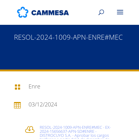
RESOL-2024-1009-APN-ENRE#MEC
Enre

03/12/2024

RESOL-2024-1009-APN-ENRE#MEC - EX-

2024-15656637-APN-SD#ENRE -
DISTROCUYO S.A. - Aprobar los cargos