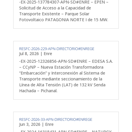
-EX-2025-137784307-APN-SD#ENRE – EPEN –
Solicitud de Acceso a la Capacidad de
Transporte Existente – Parque Solar
Fotovoltaico PATAGONIA NORTE I de 15 MW.
RESFC-2026-229-APN-DIRECTORIO#ENREGE
Jul 8, 2026
|
Enre
-EX-2025-12326856-APN-SD#ENRE – EDESA S.A.
– CCyNP – Nueva Estación Transformadora
“Embarcación” y Interconexión al Sistema de
Transporte mediante seccionamiento de la
Línea de Alta Tensión (LAT) de 132 kV Senda
Hachada – Pichanal.
RESFC-2026-33-APN-DIRECTORIO#ENREGE
Jun 3, 2026
|
Enre
-EX-2024-16318431-APN-SD#ENRE – NATURGY