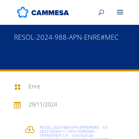
RESOL-2024-988-APN-ENRE#MEC
Enre

29/11/2024

RESOL-2024-988-APN-ENRE#MEC - EX-

2023-93264111-APN-SD#ENRE -
TRANSENER S.A. - Solicitud de