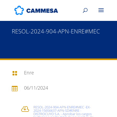
RESOL-2024-904-APN-ENRE#MEC
Enre

06/11/2024

RESOL-2024-904-APN-ENRE#MEC -EX-

2024-15656637-APN-SD#ENRE -
DISTROCUYO S.A. - Aprobar los cargos