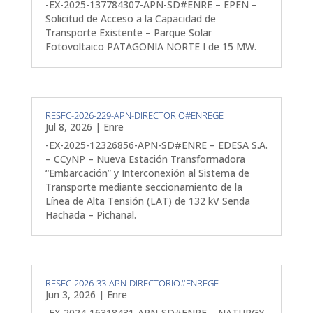
-EX-2025-137784307-APN-SD#ENRE – EPEN –
Solicitud de Acceso a la Capacidad de
Transporte Existente – Parque Solar
Fotovoltaico PATAGONIA NORTE I de 15 MW.
RESFC-2026-229-APN-DIRECTORIO#ENREGE
Jul 8, 2026
|
Enre
-EX-2025-12326856-APN-SD#ENRE – EDESA S.A.
– CCyNP – Nueva Estación Transformadora
“Embarcación” y Interconexión al Sistema de
Transporte mediante seccionamiento de la
Línea de Alta Tensión (LAT) de 132 kV Senda
Hachada – Pichanal.
RESFC-2026-33-APN-DIRECTORIO#ENREGE
Jun 3, 2026
|
Enre
-EX-2024-16318431-APN-SD#ENRE – NATURGY