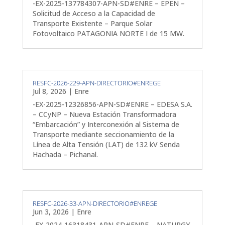
-EX-2025-137784307-APN-SD#ENRE – EPEN –
Solicitud de Acceso a la Capacidad de
Transporte Existente – Parque Solar
Fotovoltaico PATAGONIA NORTE I de 15 MW.
RESFC-2026-229-APN-DIRECTORIO#ENREGE
Jul 8, 2026
|
Enre
-EX-2025-12326856-APN-SD#ENRE – EDESA S.A.
– CCyNP – Nueva Estación Transformadora
“Embarcación” y Interconexión al Sistema de
Transporte mediante seccionamiento de la
Línea de Alta Tensión (LAT) de 132 kV Senda
Hachada – Pichanal.
RESFC-2026-33-APN-DIRECTORIO#ENREGE
Jun 3, 2026
|
Enre
-EX-2024-16318431-APN-SD#ENRE – NATURGY