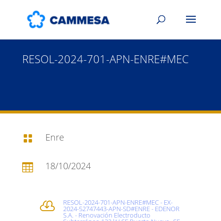
RESOL-2024-701-APN-ENRE#MEC
Enre

18/10/2024

RESOL-2024-701-APN-ENRE#MEC - EX-

2024-52747443-APN-SD#ENRE - EDENOR
S.A. - Renovación Electroducto