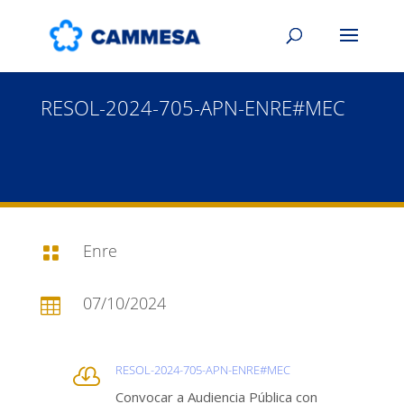
RESOL-2024-705-APN-ENRE#MEC
Enre

07/10/2024

RESOL-2024-705-APN-ENRE#MEC

Convocar a Audiencia Pública con