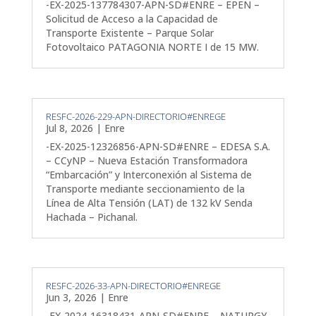
-EX-2025-137784307-APN-SD#ENRE – EPEN –
Solicitud de Acceso a la Capacidad de
Transporte Existente – Parque Solar
Fotovoltaico PATAGONIA NORTE I de 15 MW.
RESFC-2026-229-APN-DIRECTORIO#ENREGE
Jul 8, 2026
|
Enre
-EX-2025-12326856-APN-SD#ENRE – EDESA S.A.
– CCyNP – Nueva Estación Transformadora
“Embarcación” y Interconexión al Sistema de
Transporte mediante seccionamiento de la
Línea de Alta Tensión (LAT) de 132 kV Senda
Hachada – Pichanal.
RESFC-2026-33-APN-DIRECTORIO#ENREGE
Jun 3, 2026
|
Enre
-EX-2024-16318431-APN-SD#ENRE – NATURGY