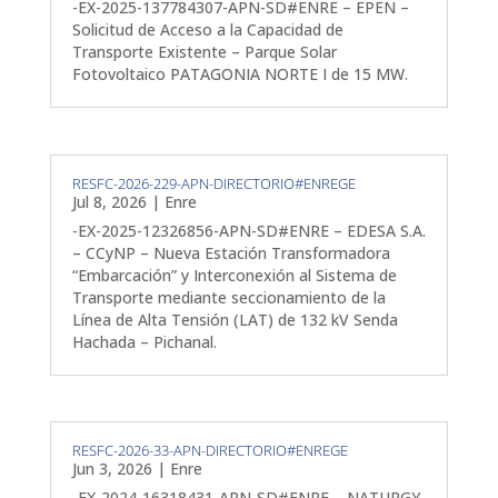
-EX-2025-137784307-APN-SD#ENRE – EPEN –
Solicitud de Acceso a la Capacidad de
Transporte Existente – Parque Solar
Fotovoltaico PATAGONIA NORTE I de 15 MW.
RESFC-2026-229-APN-DIRECTORIO#ENREGE
Jul 8, 2026
|
Enre
-EX-2025-12326856-APN-SD#ENRE – EDESA S.A.
– CCyNP – Nueva Estación Transformadora
“Embarcación” y Interconexión al Sistema de
Transporte mediante seccionamiento de la
Línea de Alta Tensión (LAT) de 132 kV Senda
Hachada – Pichanal.
RESFC-2026-33-APN-DIRECTORIO#ENREGE
Jun 3, 2026
|
Enre
-EX-2024-16318431-APN-SD#ENRE – NATURGY