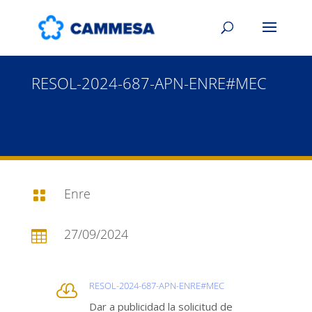
RESOL-2024-687-APN-ENRE#MEC
Enre

27/09/2024

RESOL-2024-687-APN-ENRE#MEC

Dar a publicidad la solicitud de