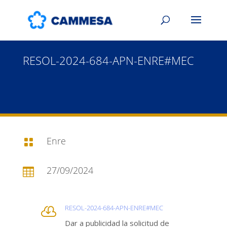
RESOL-2024-684-APN-ENRE#MEC
Enre

27/09/2024

RESOL-2024-684-APN-ENRE#MEC

Dar a publicidad la solicitud de