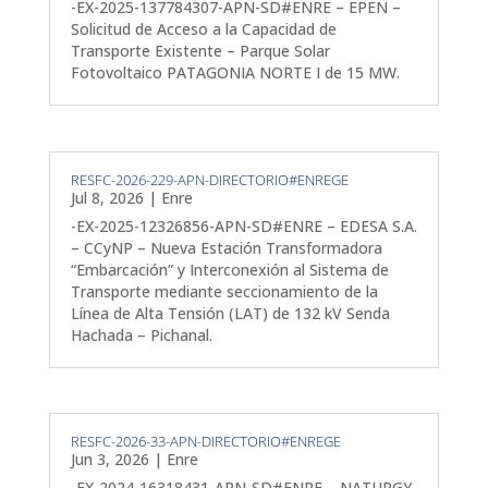
-EX-2025-137784307-APN-SD#ENRE – EPEN –
Solicitud de Acceso a la Capacidad de
Transporte Existente – Parque Solar
Fotovoltaico PATAGONIA NORTE I de 15 MW.
RESFC-2026-229-APN-DIRECTORIO#ENREGE
Jul 8, 2026
|
Enre
-EX-2025-12326856-APN-SD#ENRE – EDESA S.A.
– CCyNP – Nueva Estación Transformadora
“Embarcación” y Interconexión al Sistema de
Transporte mediante seccionamiento de la
Línea de Alta Tensión (LAT) de 132 kV Senda
Hachada – Pichanal.
RESFC-2026-33-APN-DIRECTORIO#ENREGE
Jun 3, 2026
|
Enre
-EX-2024-16318431-APN-SD#ENRE – NATURGY