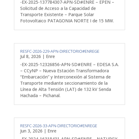
-EX-2025-137784307-APN-SD#ENRE – EPEN –
Solicitud de Acceso a la Capacidad de
Transporte Existente – Parque Solar
Fotovoltaico PATAGONIA NORTE I de 15 MW.
RESFC-2026-229-APN-DIRECTORIO#ENREGE
Jul 8, 2026
|
Enre
-EX-2025-12326856-APN-SD#ENRE – EDESA S.A.
– CCyNP – Nueva Estación Transformadora
“Embarcación” y Interconexión al Sistema de
Transporte mediante seccionamiento de la
Línea de Alta Tensión (LAT) de 132 kV Senda
Hachada – Pichanal.
RESFC-2026-33-APN-DIRECTORIO#ENREGE
Jun 3, 2026
|
Enre
-EX-2024-16318431-APN-SD#ENRE – NATURGY