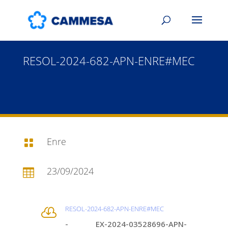
RESOL-2024-682-APN-ENRE#MEC
Enre

23/09/2024

RESOL-2024-682-APN-ENRE#MEC

- EX-2024-03528696-APN-