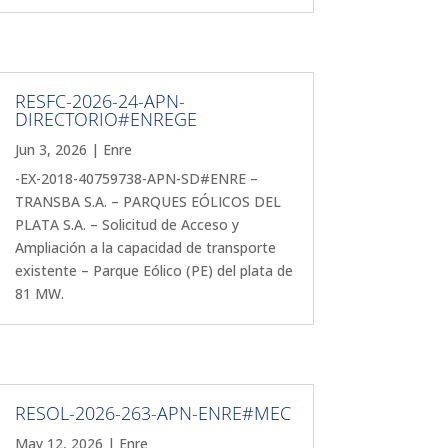
RESFC-2026-24-APN-
DIRECTORIO#ENREGE
Jun 3, 2026
|
Enre
-EX-2018-40759738-APN-SD#ENRE –
TRANSBA S.A. – PARQUES EÓLICOS DEL
PLATA S.A. – Solicitud de Acceso y
Ampliación a la capacidad de transporte
existente – Parque Eólico (PE) del plata de
81 MW.
RESOL-2026-263-APN-ENRE#MEC
May 12, 2026
|
Enre