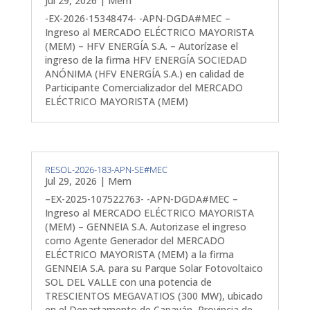
Jul 29, 2026
|
Mem
-EX-2026-15348474- -APN-DGDA#MEC –
Ingreso al MERCADO ELÉCTRICO MAYORISTA
(MEM) – HFV ENERGÍA S.A. – Autorízase el
ingreso de la firma HFV ENERGÍA SOCIEDAD
ANÓNIMA (HFV ENERGÍA S.A.) en calidad de
Participante Comercializador del MERCADO
ELÉCTRICO MAYORISTA (MEM)
RESOL-2026-183-APN-SE#MEC
Jul 29, 2026
|
Mem
–EX-2025-107522763- -APN-DGDA#MEC –
Ingreso al MERCADO ELÉCTRICO MAYORISTA
(MEM) – GENNEIA S.A. Autorizase el ingreso
como Agente Generador del MERCADO
ELÉCTRICO MAYORISTA (MEM) a la firma
GENNEIA S.A. para su Parque Solar Fotovoltaico
SOL DEL VALLE con una potencia de
TRESCIENTOS MEGAVATIOS (300 MW), ubicado
en el Departamento de Capayán, Provincia de