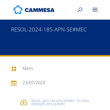
RESOL-2024-185-APN-SE#MEC
Mem

23/07/2024

RESOL-2024-185-APN-SE#MEC - EX-2024-

68968425-APN-SE#MEC