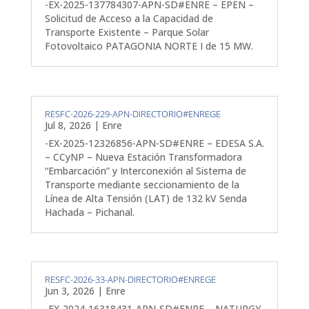
-EX-2025-137784307-APN-SD#ENRE – EPEN –
Solicitud de Acceso a la Capacidad de
Transporte Existente – Parque Solar
Fotovoltaico PATAGONIA NORTE I de 15 MW.
RESFC-2026-229-APN-DIRECTORIO#ENREGE
Jul 8, 2026
|
Enre
-EX-2025-12326856-APN-SD#ENRE – EDESA S.A.
– CCyNP – Nueva Estación Transformadora
“Embarcación” y Interconexión al Sistema de
Transporte mediante seccionamiento de la
Línea de Alta Tensión (LAT) de 132 kV Senda
Hachada – Pichanal.
RESFC-2026-33-APN-DIRECTORIO#ENREGE
Jun 3, 2026
|
Enre
-EX-2024-16318431-APN-SD#ENRE – NATURGY