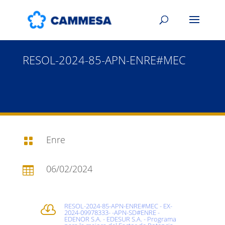
RESOL-2024-85-APN-ENRE#MEC
Enre

06/02/2024

RESOL-2024-85-APN-ENRE#MEC - EX-

2024-09978333- -APN-SD#ENRE -
EDENOR S.A. - EDESUR S.A. - Programa