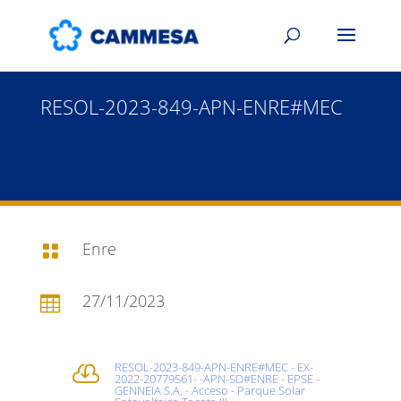
RESOL-2023-849-APN-ENRE#MEC
Enre

27/11/2023

RESOL-2023-849-APN-ENRE#MEC - EX-

2022-20779561- -APN-SD#ENRE - EPSE -
GENNEIA S.A. - Acceso - Parque Solar