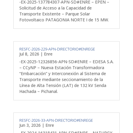
-EX-2025-137784307-APN-SD#ENRE – EPEN –
Solicitud de Acceso a la Capacidad de
Transporte Existente – Parque Solar
Fotovoltaico PATAGONIA NORTE I de 15 MW.
RESFC-2026-229-APN-DIRECTORIO#ENREGE
Jul 8, 2026
|
Enre
-EX-2025-12326856-APN-SD#ENRE – EDESA S.A.
– CCyNP – Nueva Estación Transformadora
“Embarcación” y Interconexión al Sistema de
Transporte mediante seccionamiento de la
Línea de Alta Tensión (LAT) de 132 kV Senda
Hachada – Pichanal.
RESFC-2026-33-APN-DIRECTORIO#ENREGE
Jun 3, 2026
|
Enre
-EX-2024-16318431-APN-SD#ENRE – NATURGY