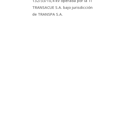
132/33/10,4 kV operada por la TI
TRANSACUE S.A. bajo jurisdicción
de TRANSPA S.A.