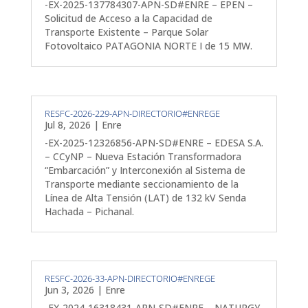
-EX-2025-137784307-APN-SD#ENRE – EPEN –
Solicitud de Acceso a la Capacidad de
Transporte Existente – Parque Solar
Fotovoltaico PATAGONIA NORTE I de 15 MW.
RESFC-2026-229-APN-DIRECTORIO#ENREGE
Jul 8, 2026
|
Enre
-EX-2025-12326856-APN-SD#ENRE – EDESA S.A.
– CCyNP – Nueva Estación Transformadora
“Embarcación” y Interconexión al Sistema de
Transporte mediante seccionamiento de la
Línea de Alta Tensión (LAT) de 132 kV Senda
Hachada – Pichanal.
RESFC-2026-33-APN-DIRECTORIO#ENREGE
Jun 3, 2026
|
Enre
-EX-2024-16318431-APN-SD#ENRE – NATURGY