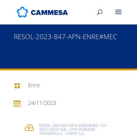
RESOL-2023-847-APN-ENRE#MEC
Enre

24/11/2023

RESOL-2023-847-APN-ENRE#MEC - EX-

2022-33291358- -APN-SD#ENRE -
TRANSPA S.A. - CAPEX S.A.