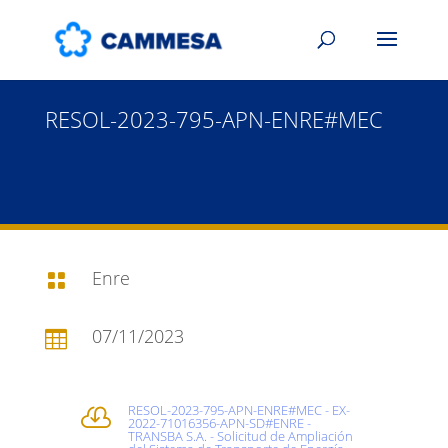
RESOL-2023-795-APN-ENRE#MEC
Enre

07/11/2023

RESOL-2023-795-APN-ENRE#MEC - EX-

2022-71016356-APN-SD#ENRE -
TRANSBA S.A. - Solicitud de Ampliación