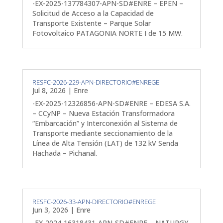
-EX-2025-137784307-APN-SD#ENRE – EPEN –
Solicitud de Acceso a la Capacidad de
Transporte Existente – Parque Solar
Fotovoltaico PATAGONIA NORTE I de 15 MW.
RESFC-2026-229-APN-DIRECTORIO#ENREGE
Jul 8, 2026
|
Enre
-EX-2025-12326856-APN-SD#ENRE – EDESA S.A.
– CCyNP – Nueva Estación Transformadora
“Embarcación” y Interconexión al Sistema de
Transporte mediante seccionamiento de la
Línea de Alta Tensión (LAT) de 132 kV Senda
Hachada – Pichanal.
RESFC-2026-33-APN-DIRECTORIO#ENREGE
Jun 3, 2026
|
Enre
-EX-2024-16318431-APN-SD#ENRE – NATURGY