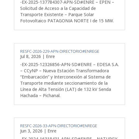
-EX-2025-137784307-APN-SD#ENRE – EPEN –
Solicitud de Acceso a la Capacidad de
Transporte Existente – Parque Solar
Fotovoltaico PATAGONIA NORTE I de 15 MW.
RESFC-2026-229-APN-DIRECTORIO#ENREGE
Jul 8, 2026
|
Enre
-EX-2025-12326856-APN-SD#ENRE – EDESA S.A.
– CCyNP – Nueva Estación Transformadora
“Embarcación” y Interconexión al Sistema de
Transporte mediante seccionamiento de la
Línea de Alta Tensión (LAT) de 132 kV Senda
Hachada – Pichanal.
RESFC-2026-33-APN-DIRECTORIO#ENREGE
Jun 3, 2026
|
Enre
-EX-2024-16318431-APN-SD#ENRE – NATURGY