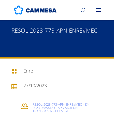
RESOL-2023-773-APN-ENRE#MEC
Enre

27/10/2023

RESOL-2023-773-APN-ENRE#MEC - EX-

2023-08856183- -APN-SD#ENRE -
TRANSBA S.A. - EDES S.A.