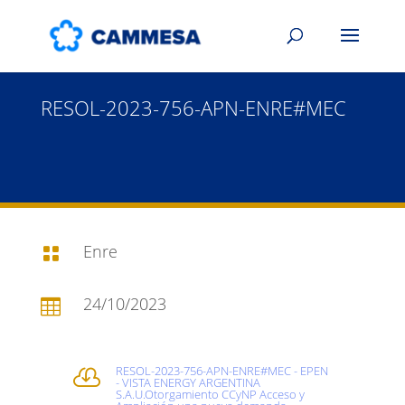
RESOL-2023-756-APN-ENRE#MEC
Enre

24/10/2023

RESOL-2023-756-APN-ENRE#MEC - EPEN

- VISTA ENERGY ARGENTINA
S.A.U.Otorgamiento CCyNP Acceso y