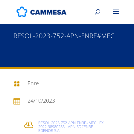
RESOL-2023-752-APN-ENRE#MEC
Enre

24/10/2023

RESOL-2023-752-APN-ENRE#MEC - EX-

2022-98980285- -APN-SD#ENRE -
EDENOR S.A.