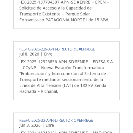
-EX-2025-137784307-APN-SD#ENRE – EPEN –
Solicitud de Acceso a la Capacidad de
Transporte Existente – Parque Solar
Fotovoltaico PATAGONIA NORTE I de 15 MW.
RESFC-2026-229-APN-DIRECTORIO#ENREGE
Jul 8, 2026
|
Enre
-EX-2025-12326856-APN-SD#ENRE – EDESA S.A.
– CCyNP – Nueva Estación Transformadora
“Embarcación” y Interconexión al Sistema de
Transporte mediante seccionamiento de la
Línea de Alta Tensión (LAT) de 132 kV Senda
Hachada – Pichanal.
RESFC-2026-33-APN-DIRECTORIO#ENREGE
Jun 3, 2026
|
Enre
-EX-2024-16318431-APN-SD#ENRE – NATURGY