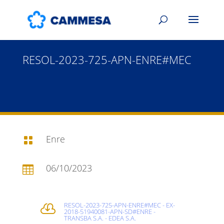
RESOL-2023-725-APN-ENRE#MEC
Enre

06/10/2023

RESOL-2023-725-APN-ENRE#MEC - EX-

2018-51940081-APN-SD#ENRE -
TRANSBA S.A. - EDEA S.A.