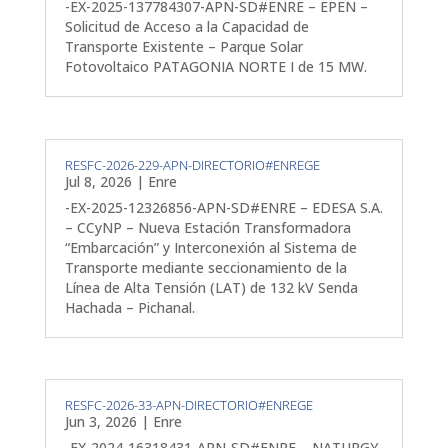
-EX-2025-137784307-APN-SD#ENRE – EPEN –
Solicitud de Acceso a la Capacidad de
Transporte Existente – Parque Solar
Fotovoltaico PATAGONIA NORTE I de 15 MW.
RESFC-2026-229-APN-DIRECTORIO#ENREGE
Jul 8, 2026
|
Enre
-EX-2025-12326856-APN-SD#ENRE – EDESA S.A.
– CCyNP – Nueva Estación Transformadora
“Embarcación” y Interconexión al Sistema de
Transporte mediante seccionamiento de la
Línea de Alta Tensión (LAT) de 132 kV Senda
Hachada – Pichanal.
RESFC-2026-33-APN-DIRECTORIO#ENREGE
Jun 3, 2026
|
Enre
-EX-2024-16318431-APN-SD#ENRE – NATURGY