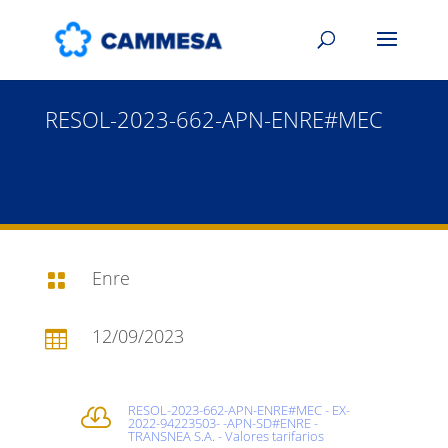
RESOL-2023-662-APN-ENRE#MEC
Enre

12/09/2023

RESOL-2023-662-APN-ENRE#MEC - EX-

2022-94223503- -APN-SD#ENRE -
TRANSNEA S.A. - Valores tarifarios