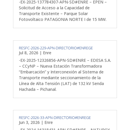
-EX-2025-137784307-APN-SD#ENRE – EPEN –
Solicitud de Acceso a la Capacidad de
Transporte Existente – Parque Solar
Fotovoltaico PATAGONIA NORTE I de 15 MW.
RESFC-2026-229-APN-DIRECTORIO#ENREGE
Jul 8, 2026
|
Enre
-EX-2025-12326856-APN-SD#ENRE – EDESA S.A.
– CCyNP – Nueva Estación Transformadora
“Embarcación” y Interconexión al Sistema de
Transporte mediante seccionamiento de la
Línea de Alta Tensión (LAT) de 132 kV Senda
Hachada – Pichanal.
RESFC-2026-33-APN-DIRECTORIO#ENREGE
Jun 3, 2026
|
Enre
-EX-2024-16318431-APN-SD#ENRE – NATURGY