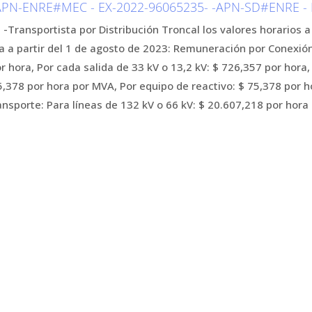
PN-ENRE#MEC - EX-2022-96065235- -APN-SD#ENRE - EP
 -Transportista por Distribución Troncal los valores horarios a
a a partir del 1 de agosto de 2023: Remuneración por Conexión
or hora, Por cada salida de 33 kV o 13,2 kV: $ 726,357 por hora
5,378 por hora por MVA, Por equipo de reactivo: $ 75,378 por
nsporte: Para líneas de 132 kV o 66 kV: $ 20.607,218 por hor