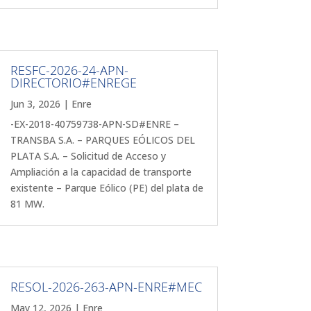
RESFC-2026-24-APN-
DIRECTORIO#ENREGE
Jun 3, 2026
|
Enre
-EX-2018-40759738-APN-SD#ENRE –
TRANSBA S.A. – PARQUES EÓLICOS DEL
PLATA S.A. – Solicitud de Acceso y
Ampliación a la capacidad de transporte
existente – Parque Eólico (PE) del plata de
81 MW.
RESOL-2026-263-APN-ENRE#MEC
May 12, 2026
|
Enre