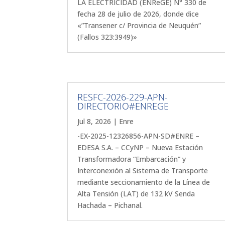
LA ELECTRICIDAD (ENReGE) N° 330 de
fecha 28 de julio de 2026, donde dice
«”Transener c/ Provincia de Neuquén”
(Fallos 323:3949)»
RESFC-2026-229-APN-
DIRECTORIO#ENREGE
Jul 8, 2026
|
Enre
-EX-2025-12326856-APN-SD#ENRE –
EDESA S.A. – CCyNP – Nueva Estación
Transformadora “Embarcación” y
Interconexión al Sistema de Transporte
mediante seccionamiento de la Línea de
Alta Tensión (LAT) de 132 kV Senda
Hachada – Pichanal.