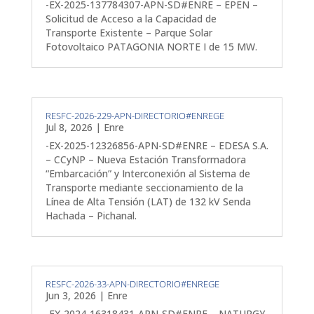
-EX-2025-137784307-APN-SD#ENRE – EPEN –
Solicitud de Acceso a la Capacidad de
Transporte Existente – Parque Solar
Fotovoltaico PATAGONIA NORTE I de 15 MW.
RESFC-2026-229-APN-DIRECTORIO#ENREGE
Jul 8, 2026
|
Enre
-EX-2025-12326856-APN-SD#ENRE – EDESA S.A.
– CCyNP – Nueva Estación Transformadora
“Embarcación” y Interconexión al Sistema de
Transporte mediante seccionamiento de la
Línea de Alta Tensión (LAT) de 132 kV Senda
Hachada – Pichanal.
RESFC-2026-33-APN-DIRECTORIO#ENREGE
Jun 3, 2026
|
Enre
-EX-2024-16318431-APN-SD#ENRE – NATURGY