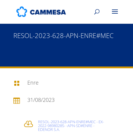
RESOL-2023-628-APN-ENRE#MEC
Enre

31/08/2023

RESOL-2023-628-APN-ENRE#MEC - EX-

2022-98980285- -APN-SD#ENRE -
EDENOR S.A.