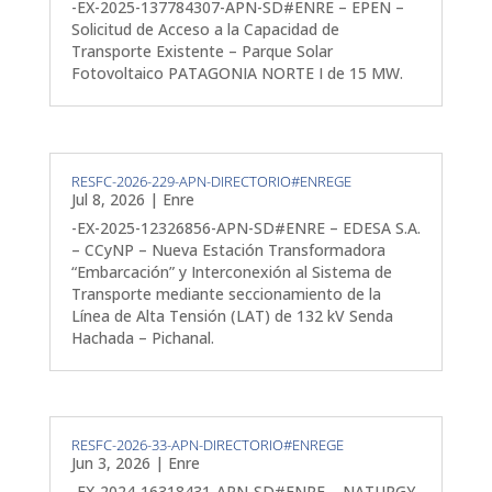
-EX-2025-137784307-APN-SD#ENRE – EPEN –
Solicitud de Acceso a la Capacidad de
Transporte Existente – Parque Solar
Fotovoltaico PATAGONIA NORTE I de 15 MW.
RESFC-2026-229-APN-DIRECTORIO#ENREGE
Jul 8, 2026
|
Enre
-EX-2025-12326856-APN-SD#ENRE – EDESA S.A.
– CCyNP – Nueva Estación Transformadora
“Embarcación” y Interconexión al Sistema de
Transporte mediante seccionamiento de la
Línea de Alta Tensión (LAT) de 132 kV Senda
Hachada – Pichanal.
RESFC-2026-33-APN-DIRECTORIO#ENREGE
Jun 3, 2026
|
Enre
-EX-2024-16318431-APN-SD#ENRE – NATURGY