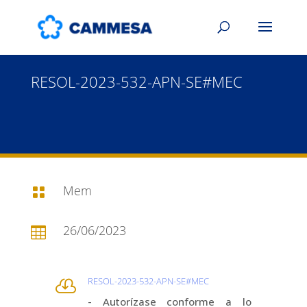
RESOL-2023-532-APN-SE#MEC
Mem

26/06/2023

RESOL-2023-532-APN-SE#MEC

- Autorízase conforme a lo