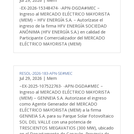
Jul 29, 2026
|
Mem
-EX-2026-15348474- -APN-DGDA#MEC –
Ingreso al MERCADO ELÉCTRICO MAYORISTA
(MEM) – HFV ENERGÍA S.A. – Autorízase el
ingreso de la firma HFV ENERGÍA SOCIEDAD
ANÓNIMA (HFV ENERGÍA S.A.) en calidad de
Participante Comercializador del MERCADO
ELÉCTRICO MAYORISTA (MEM)
RESOL-2026-183-APN-SE#MEC
Jul 29, 2026
|
Mem
–EX-2025-107522763- -APN-DGDA#MEC –
Ingreso al MERCADO ELÉCTRICO MAYORISTA
(MEM) – GENNEIA S.A. Autorizase el ingreso
como Agente Generador del MERCADO
ELÉCTRICO MAYORISTA (MEM) a la firma
GENNEIA S.A. para su Parque Solar Fotovoltaico
SOL DEL VALLE con una potencia de
TRESCIENTOS MEGAVATIOS (300 MW), ubicado
en el Departamento de Capayán, Provincia de