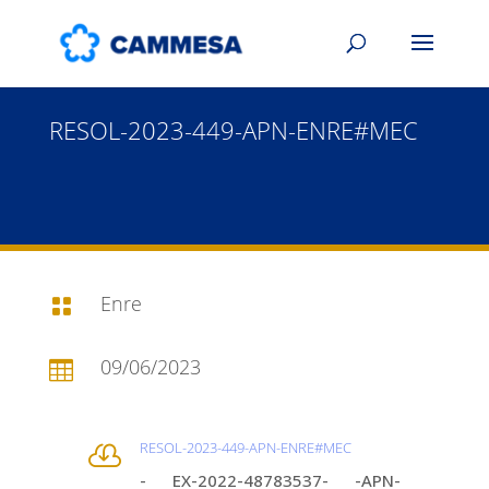
RESOL-2023-449-APN-ENRE#MEC
Enre

09/06/2023

RESOL-2023-449-APN-ENRE#MEC

- EX-2022-48783537- -APN-