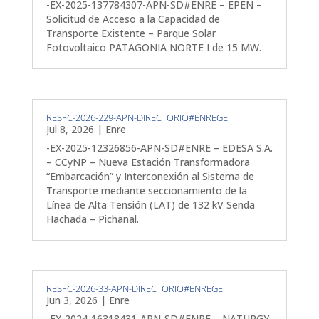
-EX-2025-137784307-APN-SD#ENRE – EPEN –
Solicitud de Acceso a la Capacidad de
Transporte Existente – Parque Solar
Fotovoltaico PATAGONIA NORTE I de 15 MW.
RESFC-2026-229-APN-DIRECTORIO#ENREGE
Jul 8, 2026
|
Enre
-EX-2025-12326856-APN-SD#ENRE – EDESA S.A.
– CCyNP – Nueva Estación Transformadora
“Embarcación” y Interconexión al Sistema de
Transporte mediante seccionamiento de la
Línea de Alta Tensión (LAT) de 132 kV Senda
Hachada – Pichanal.
RESFC-2026-33-APN-DIRECTORIO#ENREGE
Jun 3, 2026
|
Enre
-EX-2024-16318431-APN-SD#ENRE – NATURGY