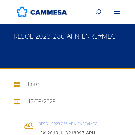
RESOL-2023-286-APN-ENRE#MEC
Enre

17/03/2023

RESOL-2023-286-APN-ENRE#MEC

-EX-2019-113218097-APN-