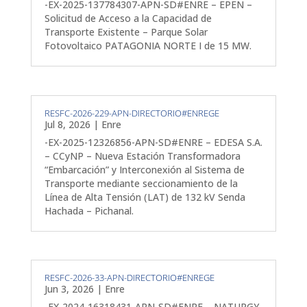
-EX-2025-137784307-APN-SD#ENRE – EPEN –
Solicitud de Acceso a la Capacidad de
Transporte Existente – Parque Solar
Fotovoltaico PATAGONIA NORTE I de 15 MW.
RESFC-2026-229-APN-DIRECTORIO#ENREGE
Jul 8, 2026
|
Enre
-EX-2025-12326856-APN-SD#ENRE – EDESA S.A.
– CCyNP – Nueva Estación Transformadora
“Embarcación” y Interconexión al Sistema de
Transporte mediante seccionamiento de la
Línea de Alta Tensión (LAT) de 132 kV Senda
Hachada – Pichanal.
RESFC-2026-33-APN-DIRECTORIO#ENREGE
Jun 3, 2026
|
Enre
-EX-2024-16318431-APN-SD#ENRE – NATURGY