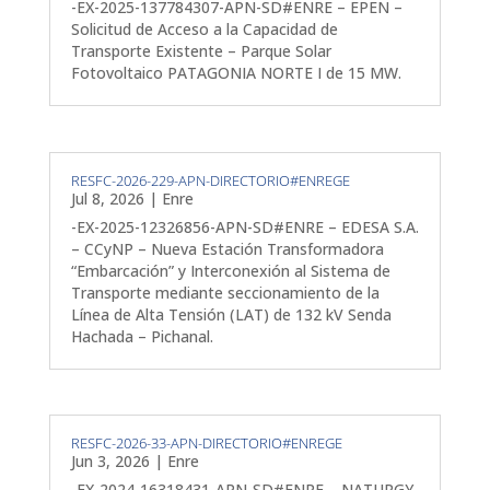
-EX-2025-137784307-APN-SD#ENRE – EPEN –
Solicitud de Acceso a la Capacidad de
Transporte Existente – Parque Solar
Fotovoltaico PATAGONIA NORTE I de 15 MW.
RESFC-2026-229-APN-DIRECTORIO#ENREGE
Jul 8, 2026
|
Enre
-EX-2025-12326856-APN-SD#ENRE – EDESA S.A.
– CCyNP – Nueva Estación Transformadora
“Embarcación” y Interconexión al Sistema de
Transporte mediante seccionamiento de la
Línea de Alta Tensión (LAT) de 132 kV Senda
Hachada – Pichanal.
RESFC-2026-33-APN-DIRECTORIO#ENREGE
Jun 3, 2026
|
Enre
-EX-2024-16318431-APN-SD#ENRE – NATURGY