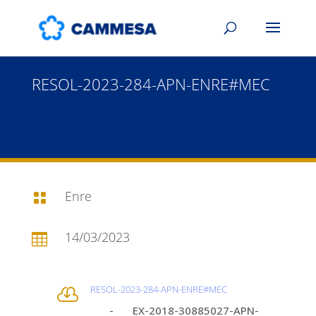
RESOL-2023-284-APN-ENRE#MEC
Enre

14/03/2023

RESOL-2023-284-APN-ENRE#MEC

- EX-2018-30885027-APN-