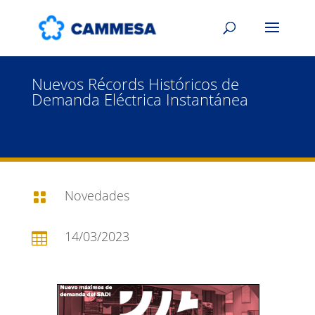
Nuevos Récords Históricos de
Demanda Eléctrica Instantánea
Novedades

14/03/2023
