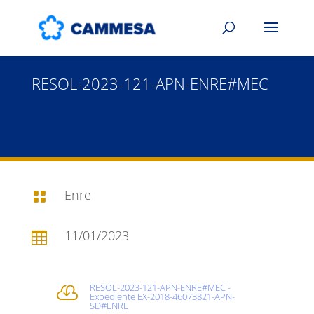
RESOL-2023-121-APN-ENRE#MEC
Enre

11/01/2023

RESOL-2023-121-APN-ENRE#MEC -

Expediente EX-2018-46073821-APN-
SD#ENRE