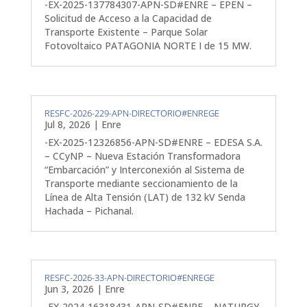
-EX-2025-137784307-APN-SD#ENRE – EPEN –
Solicitud de Acceso a la Capacidad de
Transporte Existente – Parque Solar
Fotovoltaico PATAGONIA NORTE I de 15 MW.
RESFC-2026-229-APN-DIRECTORIO#ENREGE
Jul 8, 2026
|
Enre
-EX-2025-12326856-APN-SD#ENRE – EDESA S.A.
– CCyNP – Nueva Estación Transformadora
“Embarcación” y Interconexión al Sistema de
Transporte mediante seccionamiento de la
Línea de Alta Tensión (LAT) de 132 kV Senda
Hachada – Pichanal.
RESFC-2026-33-APN-DIRECTORIO#ENREGE
Jun 3, 2026
|
Enre
-EX-2024-16318431-APN-SD#ENRE – NATURGY