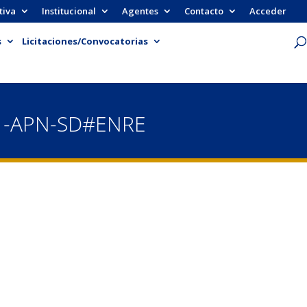
tiva
Institucional
Agentes
Contacto
Acceder
s
Licitaciones/Convocatorias
- -APN-SD#ENRE