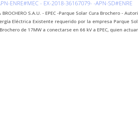
APN-ENRE#MEC - EX-2018-36167079- -APN-SD#ENRE
ROCHERO S.A.U. - EPEC -Parque Solar Cura Brochero - Autoriz
rgía Eléctrica Existente requerido por la empresa Parque Sol
a Brochero de 17MW a conectarse en 66 kV a EPEC, quien actu