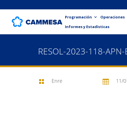
Programación
Operaciones
Informes y Estadísticas
RESOL-2023-118-APN-
Enre
11/0

