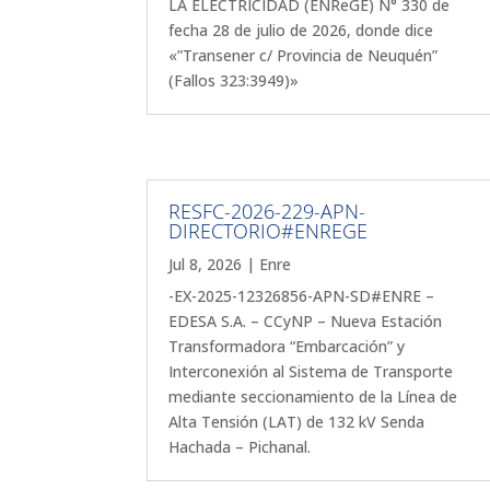
LA ELECTRICIDAD (ENReGE) N° 330 de
fecha 28 de julio de 2026, donde dice
«”Transener c/ Provincia de Neuquén”
(Fallos 323:3949)»
RESFC-2026-229-APN-
DIRECTORIO#ENREGE
Jul 8, 2026
|
Enre
-EX-2025-12326856-APN-SD#ENRE –
EDESA S.A. – CCyNP – Nueva Estación
Transformadora “Embarcación” y
Interconexión al Sistema de Transporte
mediante seccionamiento de la Línea de
Alta Tensión (LAT) de 132 kV Senda
Hachada – Pichanal.