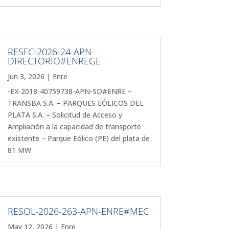
RESFC-2026-24-APN-
DIRECTORIO#ENREGE
Jun 3, 2026
|
Enre
-EX-2018-40759738-APN-SD#ENRE –
TRANSBA S.A. – PARQUES EÓLICOS DEL
PLATA S.A. – Solicitud de Acceso y
Ampliación a la capacidad de transporte
existente – Parque Eólico (PE) del plata de
81 MW.
RESOL-2026-263-APN-ENRE#MEC
May 12, 2026
|
Enre