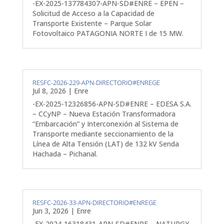
-EX-2025-137784307-APN-SD#ENRE – EPEN –
Solicitud de Acceso a la Capacidad de
Transporte Existente – Parque Solar
Fotovoltaico PATAGONIA NORTE I de 15 MW.
RESFC-2026-229-APN-DIRECTORIO#ENREGE
Jul 8, 2026
|
Enre
-EX-2025-12326856-APN-SD#ENRE – EDESA S.A.
– CCyNP – Nueva Estación Transformadora
“Embarcación” y Interconexión al Sistema de
Transporte mediante seccionamiento de la
Línea de Alta Tensión (LAT) de 132 kV Senda
Hachada – Pichanal.
RESFC-2026-33-APN-DIRECTORIO#ENREGE
Jun 3, 2026
|
Enre
-EX-2024-16318431-APN-SD#ENRE – NATURGY