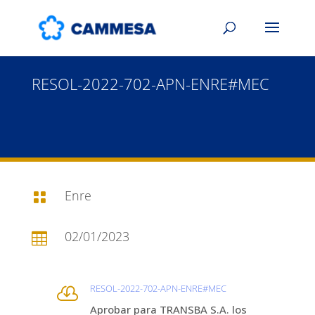
RESOL-2022-702-APN-ENRE#MEC
Enre

02/01/2023

RESOL-2022-702-APN-ENRE#MEC

Aprobar para TRANSBA S.A. los