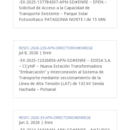
-EX-2025-137784307-APN-SD#ENRE – EPEN –
Solicitud de Acceso a la Capacidad de
Transporte Existente – Parque Solar
Fotovoltaico PATAGONIA NORTE I de 15 MW.
RESFC-2026-229-APN-DIRECTORIO#ENREGE
Jul 8, 2026
|
Enre
-EX-2025-12326856-APN-SD#ENRE – EDESA S.A.
– CCyNP – Nueva Estación Transformadora
“Embarcación” y Interconexión al Sistema de
Transporte mediante seccionamiento de la
Línea de Alta Tensión (LAT) de 132 kV Senda
Hachada – Pichanal.
RESFC-2026-33-APN-DIRECTORIO#ENREGE
Jun 3, 2026
|
Enre
-EX-2024-16318431-APN-SD#ENRE – NATURGY