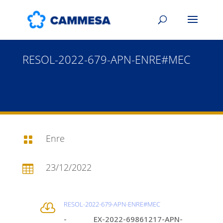
RESOL-2022-679-APN-ENRE#MEC
Enre

23/12/2022

RESOL-2022-679-APN-ENRE#MEC

- EX-2022-69861217-APN-