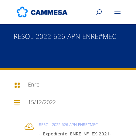
RESOL-2022-626-APN-ENRE#MEC
Enre

15/12/2022

RESOL-2022-626-APN-ENRE#MEC

- Expediente ENRE N° EX-2021-