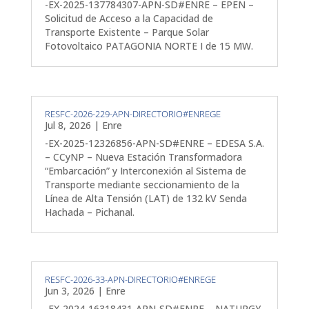
-EX-2025-137784307-APN-SD#ENRE – EPEN –
Solicitud de Acceso a la Capacidad de
Transporte Existente – Parque Solar
Fotovoltaico PATAGONIA NORTE I de 15 MW.
RESFC-2026-229-APN-DIRECTORIO#ENREGE
Jul 8, 2026
|
Enre
-EX-2025-12326856-APN-SD#ENRE – EDESA S.A.
– CCyNP – Nueva Estación Transformadora
“Embarcación” y Interconexión al Sistema de
Transporte mediante seccionamiento de la
Línea de Alta Tensión (LAT) de 132 kV Senda
Hachada – Pichanal.
RESFC-2026-33-APN-DIRECTORIO#ENREGE
Jun 3, 2026
|
Enre
-EX-2024-16318431-APN-SD#ENRE – NATURGY