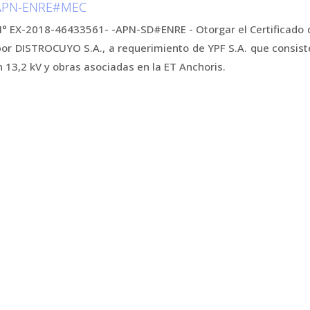
-APN-ENRE#MEC
° EX-2018-46433561- -APN-SD#ENRE - Otorgar el Certificado 
or DISTROCUYO S.A., a requerimiento de YPF S.A. que consist
 13,2 kV y obras asociadas en la ET Anchoris.