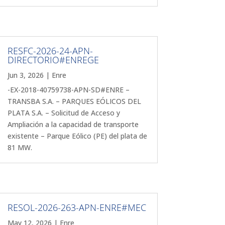
RESFC-2026-24-APN-
DIRECTORIO#ENREGE
Jun 3, 2026
|
Enre
-EX-2018-40759738-APN-SD#ENRE –
TRANSBA S.A. – PARQUES EÓLICOS DEL
PLATA S.A. – Solicitud de Acceso y
Ampliación a la capacidad de transporte
existente – Parque Eólico (PE) del plata de
81 MW.
RESOL-2026-263-APN-ENRE#MEC
May 12, 2026
|
Enre