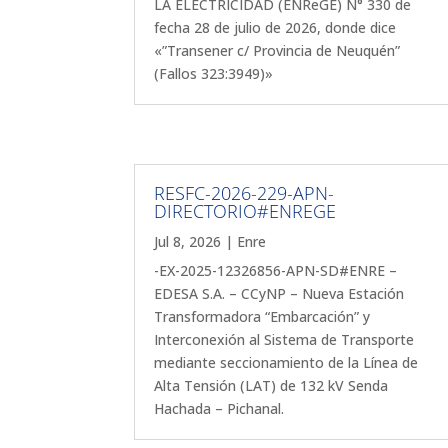
LA ELECTRICIDAD (ENReGE) N° 330 de
fecha 28 de julio de 2026, donde dice
«”Transener c/ Provincia de Neuquén”
(Fallos 323:3949)»
RESFC-2026-229-APN-
DIRECTORIO#ENREGE
Jul 8, 2026
|
Enre
-EX-2025-12326856-APN-SD#ENRE –
EDESA S.A. – CCyNP – Nueva Estación
Transformadora “Embarcación” y
Interconexión al Sistema de Transporte
mediante seccionamiento de la Línea de
Alta Tensión (LAT) de 132 kV Senda
Hachada – Pichanal.